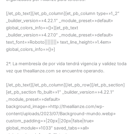
[/et_pb_text][/et_pb_column][et_pb_column type=»1_2″
_builder_version=»4.22.1″ _module_preset=»default»
global_colors_info=»{}»][et_pb_text
_builder_version=»4.27.0″ _module_preset=»default»
text_font=»Roboto||||||||» text_line_height=»1.4em»
global_colors_info=»{}»]
2*. La membresía de por vida tendrá vigencia y validez toda
vez que theallianze.com se encuentre operando.
[/et_pb_text][/et_pb_column][/et_pb_row][/et_pb_section]
[et_pb_section fb_built=»1″ _builder_version=»4.22.1″
_module_preset=»default»
background_image=»http://theallianze.com/wp-
content/uploads/2023/07/Background-mundo.webp»
custom_padding=»|20px||20px|false|true»
global_module=»1033″ saved_tabs=»all»