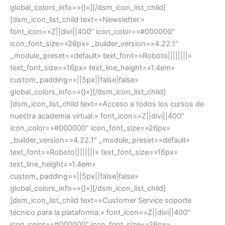
global_colors_info=»{}»][/dsm_icon_list_child]
[dsm_icon_list_child text=»Newsletter.»
font_icon=»Z||divi||400″ icon_color=»#000000″
icon_font_size=»26px» _builder_version=»4.22.1″
_module_preset=»default» text_font=»Roboto||||||||»
text_font_size=»16px» text_line_height=»1.4em»
custom_padding=»||5px||false|false»
global_colors_info=»{}»][/dsm_icon_list_child]
[dsm_icon_list_child text=»Acceso a todos los cursos de
nuestra academia virtual.» font_icon=»Z||divi||400″
icon_color=»#000000″ icon_font_size=»26px»
_builder_version=»4.22.1″ _module_preset=»default»
text_font=»Roboto||||||||» text_font_size=»16px»
text_line_height=»1.4em»
custom_padding=»||5px||false|false»
global_colors_info=»{}»][/dsm_icon_list_child]
[dsm_icon_list_child text=»Customer Service soporte
técnico para la plataforma.» font_icon=»Z||divi||400″
icon_color=»#000000″ icon_font_size=»26px»