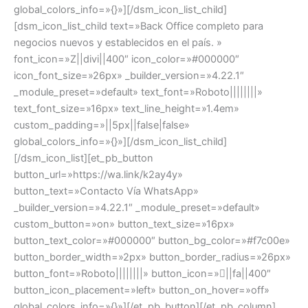
global_colors_info=»{}»][/dsm_icon_list_child]
[dsm_icon_list_child text=»Back Office completo para
negocios nuevos y establecidos en el país. »
font_icon=»Z||divi||400″ icon_color=»#000000″
icon_font_size=»26px» _builder_version=»4.22.1″
_module_preset=»default» text_font=»Roboto||||||||»
text_font_size=»16px» text_line_height=»1.4em»
custom_padding=»||5px||false|false»
global_colors_info=»{}»][/dsm_icon_list_child]
[/dsm_icon_list][et_pb_button
button_url=»https://wa.link/k2ay4y»
button_text=»Contacto Vía WhatsApp»
_builder_version=»4.22.1″ _module_preset=»default»
custom_button=»on» button_text_size=»16px»
button_text_color=»#000000″ button_bg_color=»#f7c00e»
button_border_width=»2px» button_border_radius=»26px»
button_font=»Roboto||||||||» button_icon=»||fa||400″
button_icon_placement=»left» button_on_hover=»off»
global_colors_info=»{}»][/et_pb_button][/et_pb_column]