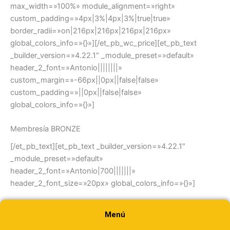
max_width=»100%» module_alignment=»right»
custom_padding=»4px|3%|4px|3%|true|true»
border_radii=»on|216px|216px|216px|216px»
global_colors_info=»{}»][/et_pb_wc_price][et_pb_text
_builder_version=»4.22.1″ _module_preset=»default»
header_2_font=»Antonio||||||||»
custom_margin=»-66px||0px||false|false»
custom_padding=»||0px||false|false»
global_colors_info=»{}»]
Membresía BRONZE
[/et_pb_text][et_pb_text _builder_version=»4.22.1″
_module_preset=»default»
header_2_font=»Antonio|700|||||||»
header_2_font_size=»20px» global_colors_info=»{}»]
Monthly Membership
Menú
[/et_pb_text][et_pb_text _builder_version=»4.22.1″