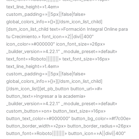
text_line_height=»1.4em»
custom_padding=»||5px||false|false»
global_colors_info=»{}»][/dsm_icon_list_child]
[dsm_icon_list_child text=»Formación Integral Online para
tu Crecimiento.» font_icon=»Z||divi||400″
icon_color=»#000000″ icon_font_size=»26px»
_builder_version=»4.22.1″ _module_preset=»default»
text_font=»Roboto||||||||» text_font_size=»16px»
text_line_height=»1.4em»
custom_padding=»||5px||false|false»
global_colors_info=»{}»][/dsm_icon_list_child]
[/dsm_icon_list][et_pb_button button_url=»#»
button_text=»Ingresar a la academia»
_builder_version=»4.22.1″ _module_preset=»default»
custom_button=»on» button_text_size=»16px»
button_text_color=»#000000″ button_bg_color=»#f7c00e»
button_border_width=»2px» button_border_radius=»26px»
button_font=»Roboto||||||||» button_icon=»A||divi||400″