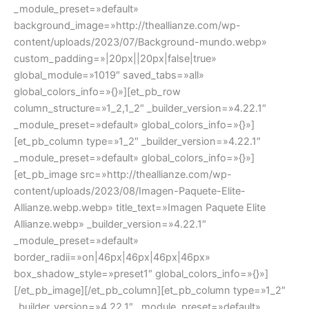
_module_preset=»default»
background_image=»http://theallianze.com/wp-
content/uploads/2023/07/Background-mundo.webp»
custom_padding=»|20px||20px|false|true»
global_module=»1019″ saved_tabs=»all»
global_colors_info=»{}»][et_pb_row
column_structure=»1_2,1_2″ _builder_version=»4.22.1″
_module_preset=»default» global_colors_info=»{}»]
[et_pb_column type=»1_2″ _builder_version=»4.22.1″
_module_preset=»default» global_colors_info=»{}»]
[et_pb_image src=»http://theallianze.com/wp-
content/uploads/2023/08/Imagen-Paquete-Elite-
Allianze.webp.webp» title_text=»Imagen Paquete Elite
Allianze.webp» _builder_version=»4.22.1″
_module_preset=»default»
border_radii=»on|46px|46px|46px|46px»
box_shadow_style=»preset1″ global_colors_info=»{}»]
[/et_pb_image][/et_pb_column][et_pb_column type=»1_2″
_builder_version=»4.22.1″ _module_preset=»default»