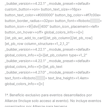
_builder_version=»4.22.1″ _module_preset=»default»
custom_button=»on» button_text_size=»16px»
button_text_color=»#000000″ button_bg_color=»#f7c00e»
button_border_radius=»32px» button_font=»Roboto||||||||»
button_icon=»||divi||400″ button_icon_placement=»left»
button_on_hover=»off» global_colors_info=»{}»]
[/et_pb_wc_add_to_cart][/et_pb_column][/et_pb_row]
[et_pb_row column_structure=»1_2,1_2″
_builder_version=»4.22.1″ _module_preset=»default»
global_colors_info=»{}»][et_pb_column type=»1_2″
_builder_version=»4.22.1″ _module_preset=»default»
global_colors_info=»{}»][et_pb_text
_builder_version=»4.27.0″ _module_preset=»default»
text_font=»Roboto||||||||» text_line_height=»1.4em»
global_colors_info=»{}»]
1*. Beneficio exclusivo para eventos desarrollados por
Allianze (Incluye solo acceso al evento). No incluye eventos
organizados por Allianze para terceros.