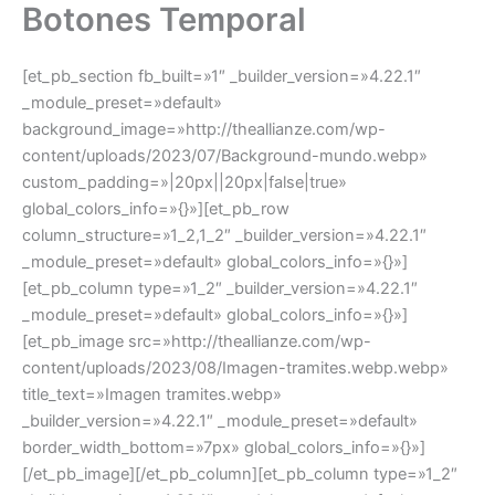
Botones Temporal
Ir
al
contenido
[et_pb_section fb_built=»1″ _builder_version=»4.22.1″
_module_preset=»default»
background_image=»http://theallianze.com/wp-
content/uploads/2023/07/Background-mundo.webp»
custom_padding=»|20px||20px|false|true»
global_colors_info=»{}»][et_pb_row
column_structure=»1_2,1_2″ _builder_version=»4.22.1″
_module_preset=»default» global_colors_info=»{}»]
[et_pb_column type=»1_2″ _builder_version=»4.22.1″
_module_preset=»default» global_colors_info=»{}»]
[et_pb_image src=»http://theallianze.com/wp-
content/uploads/2023/08/Imagen-tramites.webp.webp»
title_text=»Imagen tramites.webp»
_builder_version=»4.22.1″ _module_preset=»default»
border_width_bottom=»7px» global_colors_info=»{}»]
[/et_pb_image][/et_pb_column][et_pb_column type=»1_2″