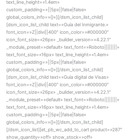
text_line_height=»1.4em»
custom_padding=»||5px||false|false»
global_colors_info=»{}»][/dsm_icon_list_child]
[dsm_icon_list_child text=»Guía del Inmigrante.»
font_icon=»Z||divi||400″ icon_color=»#000000″
icon_font_size=»26px» _builder_version=»4.22.1″
_module_preset=»default» text_font=»Roboto||||||||»
text_font_size=»16px» text_line_height=»1.4em»
custom_padding=»||5px||false|false»
global_colors_info=»{}»][/dsm_icon_list_child]
[dsm_icon_list_child text=»Guía digital de Visas»
font_icon=»Z||divi||400″ icon_color=»#000000″
icon_font_size=»26px» _builder_version=»4.22.1″
_module_preset=»default» text_font=»Roboto||||||||»
text_font_size=»16px» text_line_height=»1.4em»
custom_padding=»||5px||false|false»
global_colors_info=»{}»][/dsm_icon_list_child]
[/dsm_icon_list][et_pb_wc_add_to_cart product=»287″
show_quantity=»off» show_stock=»off»