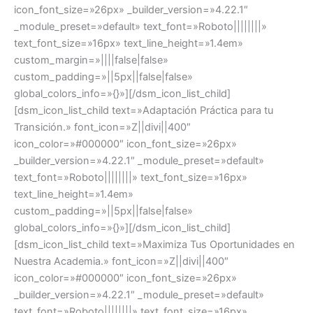
icon_font_size=»26px» _builder_version=»4.22.1″
_module_preset=»default» text_font=»Roboto||||||||»
text_font_size=»16px» text_line_height=»1.4em»
custom_margin=»||||false|false»
custom_padding=»||5px||false|false»
global_colors_info=»{}»][/dsm_icon_list_child]
[dsm_icon_list_child text=»Adaptación Práctica para tu
Transición.» font_icon=»Z||divi||400″
icon_color=»#000000″ icon_font_size=»26px»
_builder_version=»4.22.1″ _module_preset=»default»
text_font=»Roboto||||||||» text_font_size=»16px»
text_line_height=»1.4em»
custom_padding=»||5px||false|false»
global_colors_info=»{}»][/dsm_icon_list_child]
[dsm_icon_list_child text=»Maximiza Tus Oportunidades en
Nuestra Academia.» font_icon=»Z||divi||400″
icon_color=»#000000″ icon_font_size=»26px»
_builder_version=»4.22.1″ _module_preset=»default»
text_font=»Roboto||||||||» text_font_size=»16px»