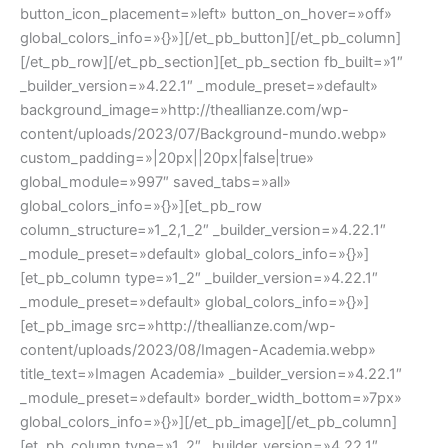
button_icon_placement=»left» button_on_hover=»off»
global_colors_info=»{}»][/et_pb_button][/et_pb_column]
[/et_pb_row][/et_pb_section][et_pb_section fb_built=»1″
_builder_version=»4.22.1″ _module_preset=»default»
background_image=»http://theallianze.com/wp-
content/uploads/2023/07/Background-mundo.webp»
custom_padding=»|20px||20px|false|true»
global_module=»997″ saved_tabs=»all»
global_colors_info=»{}»][et_pb_row
column_structure=»1_2,1_2″ _builder_version=»4.22.1″
_module_preset=»default» global_colors_info=»{}»]
[et_pb_column type=»1_2″ _builder_version=»4.22.1″
_module_preset=»default» global_colors_info=»{}»]
[et_pb_image src=»http://theallianze.com/wp-
content/uploads/2023/08/Imagen-Academia.webp»
title_text=»Imagen Academia» _builder_version=»4.22.1″
_module_preset=»default» border_width_bottom=»7px»
global_colors_info=»{}»][/et_pb_image][/et_pb_column]
[et_pb_column type=»1_2″ _builder_version=»4.22.1″