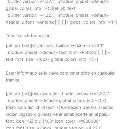
_builder_version=»4.22.1″ _module_preset=»default»
global_colors_info=»{}»][et_pb_text
_builder_version=»4.22.1″ _module_preset=»default»
header_2_font=»Antonio||||||||» global_colors_info=»{}»]
Trámites e Información
[/et_pb_text][et_pb_text _builder_version=»4.22.1″
_module_preset=»default» text_font=»Roboto||||||||»
text_font_size=»16px» global_colors_info=»{}»]
Estar informado es la clave para tener éxito en cualquier
trámite.
[/et_pb_text][dsm_icon_list _builder_version=»4.22.1″
_module_preset=»default» global_colors_info=»{}»]
[dsm_icon_list_child text=»Orientación General si estas
recién llegado o quieres venir establecerte en el país.»
font_icon=»Z||divi||400″ icon_color=»#000000″
icon_font_size=»26px» _builder_version=»4.22.1″