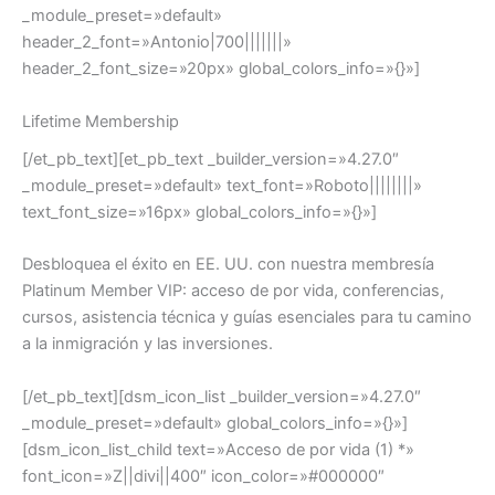
_module_preset=»default»
header_2_font=»Antonio|700|||||||»
header_2_font_size=»20px» global_colors_info=»{}»]
Lifetime Membership
[/et_pb_text][et_pb_text _builder_version=»4.27.0″
_module_preset=»default» text_font=»Roboto||||||||»
text_font_size=»16px» global_colors_info=»{}»]
Desbloquea el éxito en EE. UU. con nuestra membresía
Platinum Member VIP: acceso de por vida, conferencias,
cursos, asistencia técnica y guías esenciales para tu camino
a la inmigración y las inversiones.
[/et_pb_text][dsm_icon_list _builder_version=»4.27.0″
_module_preset=»default» global_colors_info=»{}»]
[dsm_icon_list_child text=»Acceso de por vida (1) *»
font_icon=»Z||divi||400″ icon_color=»#000000″