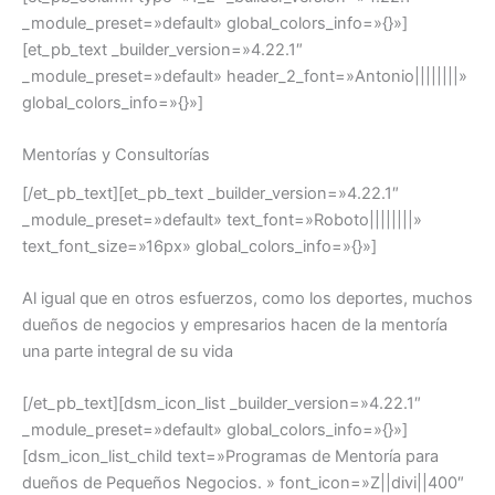
_module_preset=»default» global_colors_info=»{}»]
[et_pb_text _builder_version=»4.22.1″
_module_preset=»default» header_2_font=»Antonio||||||||»
global_colors_info=»{}»]
Mentorías y Consultorías
[/et_pb_text][et_pb_text _builder_version=»4.22.1″
_module_preset=»default» text_font=»Roboto||||||||»
text_font_size=»16px» global_colors_info=»{}»]
Al igual que en otros esfuerzos, como los deportes, muchos
dueños de negocios y empresarios hacen de la mentoría
una parte integral de su vida
[/et_pb_text][dsm_icon_list _builder_version=»4.22.1″
_module_preset=»default» global_colors_info=»{}»]
[dsm_icon_list_child text=»Programas de Mentoría para
dueños de Pequeños Negocios. » font_icon=»Z||divi||400″