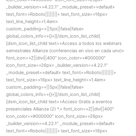
_builder_version=»4.22.1″ _module_preset=»default»
text_font=»Roboto||||||||» text_font_size=»16px»
text_line_height=»1.4em»
custom_padding=»||5px||false|false»
global_colors_info=»{}»][/dsm_icon_list_child]
[dsm_icon_list_child text=»Acceso a todos los webinars
semestrales Allianze (conferencias en vivo en cada uno)»
font_icon=»Z||divi||400″ icon_color=»#000000″
icon_font_size=»26px» _builder_version=»4.22.1″
_module_preset=»default» text_font=»Roboto||||||||»
text_font_size=»16px» text_line_height=»1.4em»
custom_padding=»||5px||false|false»
global_colors_info=»{}»][/dsm_icon_list_child]
[dsm_icon_list_child text=»Acceso Gratis a eventos
presenciales Allianze (2) *.» font_icon=»Z||divi||400″
icon_color=»#000000″ icon_font_size=»26px»
_builder_version=»4.22.1″ _module_preset=»default»
text_font=»Roboto||||||||» text_font_size=»16px»