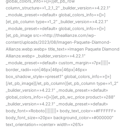
global_colors_info=»{}»][et_pb_row
column_structure=»1_2,1_2″ _builder_version=»4.22.1″
_module_preset=»default» global_colors_info=»{}»]
[et_pb_column type=»1_2″ _builder_version=»4.22.1″
_module_preset=»default» global_colors_info=»{}»]
[et_pb_image src=»http://theallianze.com/wp-
content/uploads/2023/08/Imagen-Paquete-Diamond-
Allianze.webp.webp» title_text=»Imagen Paquete Diamond
Allianze.webp» _builder_version=»4.22.1″
_module_preset=»default» custom_margin=»7px|||||»
border_radii=»on|46px|46px|46px|46px»
box_shadow_style=»preset1″ global_colors_info=»{}»]
[/et_pb_image][/et_pb_column][et_pb_column type=»1_2″
_builder_version=»4.22.1″ _module_preset=»default»
global_colors_info=»{}»][et_pb_wc_price product=»288″
_builder_version=»4.22.1″ _module_preset=»default»
body_font=»Roboto||||||||» body_text_color=»#FFFFFF»
body_font_size=»20px» background_color=»#000000″
text_orientation=»center» width=»26%»