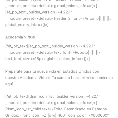
_module_preset=»default» global_colors_info=»{}»]
[et_pb_text _builder_version=»4.22.1″
_module_preset=»default» header_2_font=»Antonio||||||||»
global_colors_info=»{}»]
Academia Virtual
[/et_pb_text][et_pb_text _builder_version=»4.22.1″
_module_preset=»default» text_font=»Roboto||||||||»
text_font_size=»16px» global_colors_info=»{}»]
Prepárate para tu nueva vida en Estados Unidos con
nuestra Academia Virtual. Tu camino hacia el éxito comienza
aquí.
[/et_pb_text][dsm_icon_list _builder_version=»4.22.1″
_module_preset=»default» global_colors_info=»{}»]
[dsm_icon_list_child text=»Éxito Garantizado en Estados
Unidos.» font_icon=»Z||divi||400″ icon_color=»#000000″