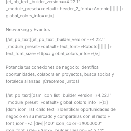
[et_pb_text _builder_version=»4.22.1″
_module_preset=»default» header_2_font=»Antonio||||||||»
global_colors_info=»{}»]
Networking y Eventos
[/et_pb_text][et_pb_text _builder_version=»4.22.1″
_module_preset=»default» text_font=»Roboto||||||||»
text_font_size=»16px» global_colors_info=»{}»]
Potencia tus conexiones de negocio: Identifica
oportunidades, colabora en proyectos, busca socios y
fortalece alianzas. ¡Crecemos juntos!
[/et_pb_text][dsm_icon_list _builder_version=»4.22.1″
_module_preset=»default» global_colors_info=»{}»]
[dsm_icon_list_child text=»Identificar oportunidades de
negocio en su mercado y compartirlas con el resto.»
font_icon=»Z||divi||400″ icon_color=»#000000″
icon_font_size=»26px» _builder_version=»4.22.1″