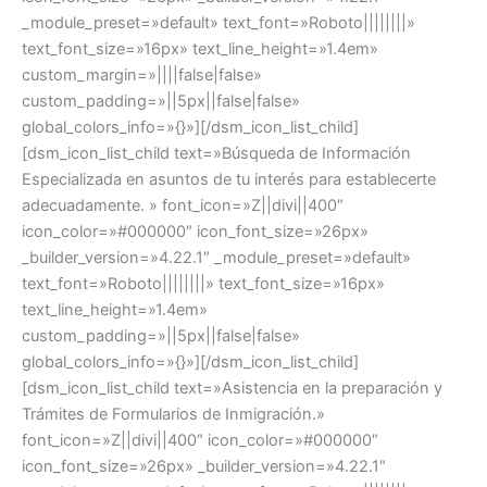
_module_preset=»default» text_font=»Roboto||||||||»
text_font_size=»16px» text_line_height=»1.4em»
custom_margin=»||||false|false»
custom_padding=»||5px||false|false»
global_colors_info=»{}»][/dsm_icon_list_child]
[dsm_icon_list_child text=»Búsqueda de Información
Especializada en asuntos de tu interés para establecerte
adecuadamente. » font_icon=»Z||divi||400″
icon_color=»#000000″ icon_font_size=»26px»
_builder_version=»4.22.1″ _module_preset=»default»
text_font=»Roboto||||||||» text_font_size=»16px»
text_line_height=»1.4em»
custom_padding=»||5px||false|false»
global_colors_info=»{}»][/dsm_icon_list_child]
[dsm_icon_list_child text=»Asistencia en la preparación y
Trámites de Formularios de Inmigración.»
font_icon=»Z||divi||400″ icon_color=»#000000″
icon_font_size=»26px» _builder_version=»4.22.1″