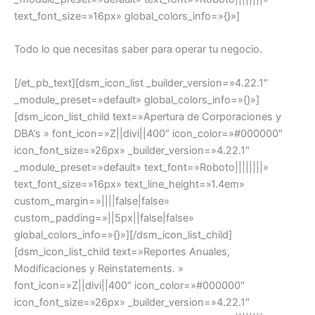
text_font_size=»16px» global_colors_info=»{}»]
Todo lo que necesitas saber para operar tu negocio.
[/et_pb_text][dsm_icon_list _builder_version=»4.22.1″
_module_preset=»default» global_colors_info=»{}»]
[dsm_icon_list_child text=»Apertura de Corporaciones y
DBA’s » font_icon=»Z||divi||400″ icon_color=»#000000″
icon_font_size=»26px» _builder_version=»4.22.1″
_module_preset=»default» text_font=»Roboto||||||||»
text_font_size=»16px» text_line_height=»1.4em»
custom_margin=»||||false|false»
custom_padding=»||5px||false|false»
global_colors_info=»{}»][/dsm_icon_list_child]
[dsm_icon_list_child text=»Reportes Anuales,
Modificaciones y Reinstatements. »
font_icon=»Z||divi||400″ icon_color=»#000000″
icon_font_size=»26px» _builder_version=»4.22.1″