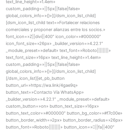
text_line_height=»1.4em»
custom_padding=»||5px||false|false»
global_colors_info=»{}»][/dsm_icon_list_child]
[dsm_icon_list_child text=»Fortalecer relaciones
comerciales y proponer alianzas entre los socios.»
font_icon=»Z||divi||400″ icon_color=»#000000″
icon_font_size=»26px» _builder_version=»4.22.1″
_module_preset=»default» text_font=»Roboto||||||||»
text_font_size=»16px» text_line_height=»1.4em»
custom_padding=»||5px||false|false»
global_colors_info=»{}»][/dsm_icon_list_child]
[/dsm_icon_list][et_pb_button
button_url=»https://wa.link/4gae9q»
button_text=»Contacto Vía WhatsApp»
_builder_version=»4.22.1″ _module_preset=»default»
custom_button=»on» button_text_size=»16px»
button_text_color=»#000000″ button_bg_color=»#f7c00e»
button_border_width=»2px» button_border_radius=»26px»
button_font=»Roboto||||||||» button_icon=»||fa||400″