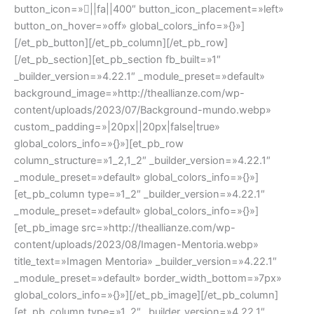
button_icon=»||fa||400″ button_icon_placement=»left»
button_on_hover=»off» global_colors_info=»{}»]
[/et_pb_button][/et_pb_column][/et_pb_row]
[/et_pb_section][et_pb_section fb_built=»1″
_builder_version=»4.22.1″ _module_preset=»default»
background_image=»http://theallianze.com/wp-
content/uploads/2023/07/Background-mundo.webp»
custom_padding=»|20px||20px|false|true»
global_colors_info=»{}»][et_pb_row
column_structure=»1_2,1_2″ _builder_version=»4.22.1″
_module_preset=»default» global_colors_info=»{}»]
[et_pb_column type=»1_2″ _builder_version=»4.22.1″
_module_preset=»default» global_colors_info=»{}»]
[et_pb_image src=»http://theallianze.com/wp-
content/uploads/2023/08/Imagen-Mentoria.webp»
title_text=»Imagen Mentoria» _builder_version=»4.22.1″
_module_preset=»default» border_width_bottom=»7px»
global_colors_info=»{}»][/et_pb_image][/et_pb_column]
[et_pb_column type=»1_2″ _builder_version=»4.22.1″