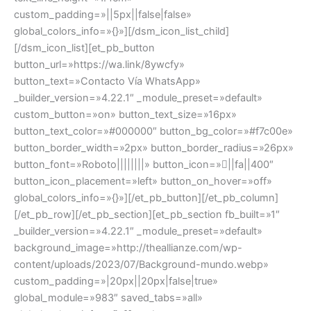
custom_padding=»||5px||false|false»
global_colors_info=»{}»][/dsm_icon_list_child]
[/dsm_icon_list][et_pb_button
button_url=»https://wa.link/8ywcfy»
button_text=»Contacto Vía WhatsApp»
_builder_version=»4.22.1″ _module_preset=»default»
custom_button=»on» button_text_size=»16px»
button_text_color=»#000000″ button_bg_color=»#f7c00e»
button_border_width=»2px» button_border_radius=»26px»
button_font=»Roboto||||||||» button_icon=»||fa||400″
button_icon_placement=»left» button_on_hover=»off»
global_colors_info=»{}»][/et_pb_button][/et_pb_column]
[/et_pb_row][/et_pb_section][et_pb_section fb_built=»1″
_builder_version=»4.22.1″ _module_preset=»default»
background_image=»http://theallianze.com/wp-
content/uploads/2023/07/Background-mundo.webp»
custom_padding=»|20px||20px|false|true»
global_module=»983″ saved_tabs=»all»