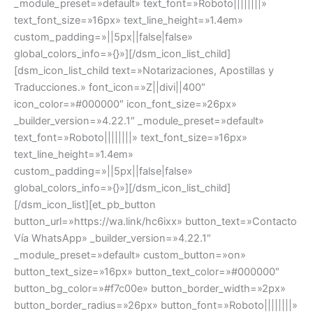
_module_preset=»default» text_font=»Roboto||||||||»
text_font_size=»16px» text_line_height=»1.4em»
custom_padding=»||5px||false|false»
global_colors_info=»{}»][/dsm_icon_list_child]
[dsm_icon_list_child text=»Notarizaciones, Apostillas y
Traducciones.» font_icon=»Z||divi||400″
icon_color=»#000000″ icon_font_size=»26px»
_builder_version=»4.22.1″ _module_preset=»default»
text_font=»Roboto||||||||» text_font_size=»16px»
text_line_height=»1.4em»
custom_padding=»||5px||false|false»
global_colors_info=»{}»][/dsm_icon_list_child]
[/dsm_icon_list][et_pb_button
button_url=»https://wa.link/hc6ixx» button_text=»Contacto
Vía WhatsApp» _builder_version=»4.22.1″
_module_preset=»default» custom_button=»on»
button_text_size=»16px» button_text_color=»#000000″
button_bg_color=»#f7c00e» button_border_width=»2px»
button_border_radius=»26px» button_font=»Roboto||||||||»