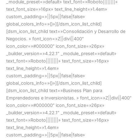
_module_preset=»default» text_font=»Roboto||||||||»
text_font_size=»16px» text_line_height=»1.4em»
custom_padding=»||5px||false|false»
global_colors_info=»{}»][/dsm_icon_list_child]
[dsm_icon_list_child text=»Consolidación y Desarrollo de
Negocios. » font_icon=»Z||divi||400″
icon_color=»#000000″ icon_font_size=»26px»
_builder_version=»4.22.1″ _module_preset=»default»
text_font=»Roboto||||||||» text_font_size=»16px»
text_line_height=»1.4em»
custom_padding=»||5px||false|false»
global_colors_info=»{}»][/dsm_icon_list_child]
[dsm_icon_list_child text=»Business Plan para
Emprendedores e Inversionistas. » font_icon=»Z||divi||400″
icon_color=»#000000″ icon_font_size=»26px»
_builder_version=»4.22.1″ _module_preset=»default»
text_font=»Roboto||||||||» text_font_size=»16px»
text_line_height=»1.4em»
custom_padding=»||5px||false|false»