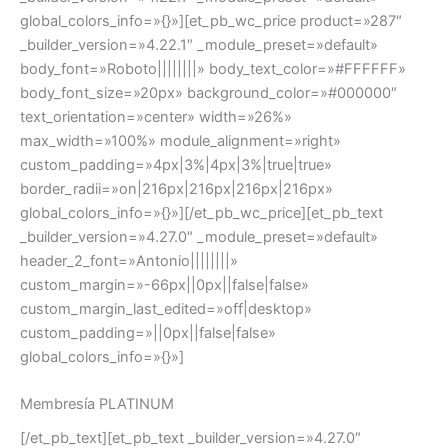
global_colors_info=»{}»][et_pb_wc_price product=»287″
_builder_version=»4.22.1″ _module_preset=»default»
body_font=»Roboto||||||||» body_text_color=»#FFFFFF»
body_font_size=»20px» background_color=»#000000″
text_orientation=»center» width=»26%»
max_width=»100%» module_alignment=»right»
custom_padding=»4px|3%|4px|3%|true|true»
border_radii=»on|216px|216px|216px|216px»
global_colors_info=»{}»][/et_pb_wc_price][et_pb_text
_builder_version=»4.27.0″ _module_preset=»default»
header_2_font=»Antonio||||||||»
custom_margin=»-66px||0px||false|false»
custom_margin_last_edited=»off|desktop»
custom_padding=»||0px||false|false»
global_colors_info=»{}»]
Membresía PLATINUM
[/et_pb_text][et_pb_text _builder_version=»4.27.0″