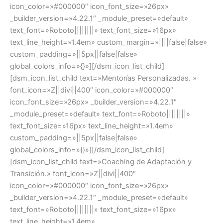
icon_color=»#000000″ icon_font_size=»26px»
_builder_version=»4.22.1″ _module_preset=»default»
text_font=»Roboto||||||||» text_font_size=»16px»
text_line_height=»1.4em» custom_margin=»||||false|false»
custom_padding=»||5px||false|false»
global_colors_info=»{}»][/dsm_icon_list_child]
[dsm_icon_list_child text=»Mentorías Personalizadas. »
font_icon=»Z||divi||400″ icon_color=»#000000″
icon_font_size=»26px» _builder_version=»4.22.1″
_module_preset=»default» text_font=»Roboto||||||||»
text_font_size=»16px» text_line_height=»1.4em»
custom_padding=»||5px||false|false»
global_colors_info=»{}»][/dsm_icon_list_child]
[dsm_icon_list_child text=»Coaching de Adaptación y
Transición.» font_icon=»Z||divi||400″
icon_color=»#000000″ icon_font_size=»26px»
_builder_version=»4.22.1″ _module_preset=»default»
text_font=»Roboto||||||||» text_font_size=»16px»
text_line_height=»1.4em»