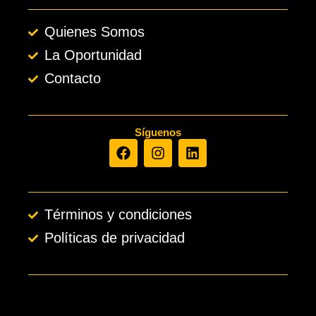
Quienes Somos
La Oportunidad
Contacto
Síguenos
F
I
L
a
n
i
c
s
n
e
t
k
b
a
e
Términos y condiciones
o
g
d
o
r
i
Políticas de privacidad
k
a
n
m