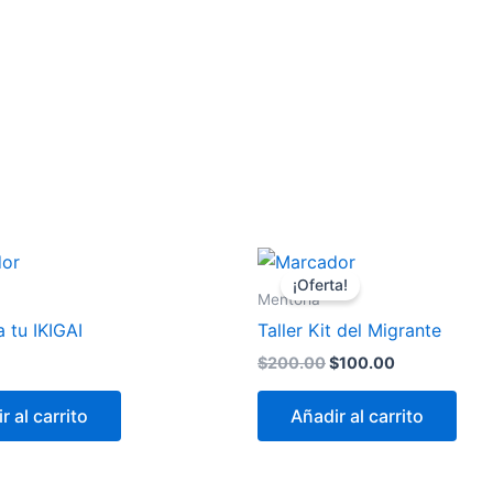
s con Propósito
Consultorias
Servicios
Academi
El
El
precio
precio
¡Oferta!
original
actual
Mentoria
era:
es:
 tu IKIGAI
Taller Kit del Migrante
$200.00.
$100.00.
$
200.00
$
100.00
r al carrito
Añadir al carrito