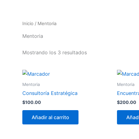
Ir
Inicio
CEO´
al
contenido
Inicio
/ Mentoria
Mentoria
Mostrando los 3 resultados
Mentoria
Mentoria
Consultoría Estratégica
Encuentra
$
100.00
$
200.00
Añadir al carrito
Añadi