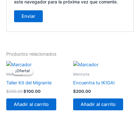
este navegador para la próxima vez que comente.
Productos relacionados
El
El
precio
precio
¡Oferta!
¡Oferta!
original
actual
Mentoria
Mentoria
era:
es:
Taller Kit del Migrante
Encuentra tu IKIGAI
$200.00.
$100.00.
$
200.00
$
100.00
$
200.00
Añadir al carrito
Añadir al carrito