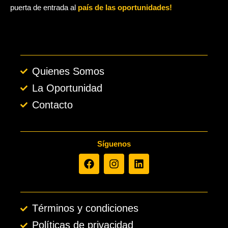
puerta de entrada al
país de las oportunidades!
Quienes Somos
La Oportunidad
Contacto
Síguenos
F
I
L
a
n
i
c
s
n
e
t
k
b
a
e
Términos y condiciones
o
g
d
o
r
i
Políticas de privacidad